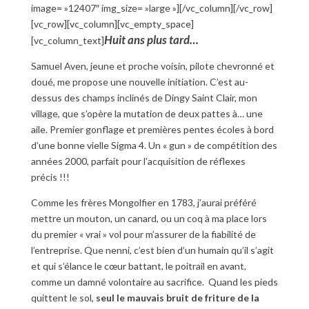
image= »12407″ img_size= »large »][/vc_column][/vc_row]
[vc_row][vc_column][vc_empty_space]
Huit ans plus tard…
[vc_column_text]
Samuel Aven, jeune et proche voisin, pilote chevronné et
doué, me propose une nouvelle initiation. C’est au-
dessus des champs inclinés de Dingy Saint Clair, mon
village, que s’opère la mutation de deux pattes à… une
aile. Premier gonflage et premières pentes écoles à bord
d’une bonne vielle Sigma 4. Un « gun » de compétition des
années 2000, parfait pour l’acquisition de réflexes
précis !!!
Comme les frères Mongolfier en 1783, j’aurai préféré
mettre un mouton, un canard, ou un coq à ma place lors
du premier « vrai » vol pour m’assurer de la fiabilité de
l’entreprise. Que nenni, c’est bien d’un humain qu’il s’agit
et qui s’élance le cœur battant, le poitrail en avant,
comme un damné volontaire au sacrifice. Quand les pieds
quittent le sol,
seul le mauvais bruit de friture de la