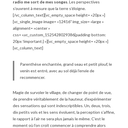
radio me sort de mes songes
. Les perspectives
s’ouvrent à mesure que la terre s’éloigne.
[/vc_column_text][vc_empty_space height= »20px »]
[vc_single_image image= »12416″ img_size= »large »
alignment= »center »
css= ».vc_custom_1525428029386{padding-bottom:
20px !important;} »][vc_empty_space height= »20px »]
[vc_column_text]
Parenthèse enchantée, grand seau et petit plouf, le
venin est entré, avec au sol déjà l’envie de
recommencer.
Magie de survoler le village, de changer de point de vue,
de prendre véritablement de la hauteur, d’expérimenter
des sensations qui sont indescriptibles. Un, deux, trois,
dix petits vols et les sens évoluent, la perception s’affine,
le rapport à l’air ne sera plus jamais le même. C’est le
moment où l’on croit commencer à comprendre alors