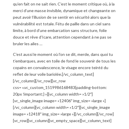
qu’en fait on ne sait rien. C’est le moment critique où, à la
merci d’une masse invisible, dynamique et changeante on
peut avoir l’illusion de se sentir en sécurité alors que la
vulnérabilité est totale. Fétu de paille dans un ciel sans
limite, à bord d’une embarcation sans structure, folie
douce et rêve d’Icare, attention cependant à ne pas se
bruler les ailes …
C’est aussi le moment où l’on se dit, merde, dans quoi tu
t’embarques, avec en toile de fond le souvenir de tous les
copains en convalescence, le visage encore teinté du
reflet de leur voile bariolée.[/vc_column_text]
[/vc_column][/vc_row][vc_row
css= ».vc_custom_1519986168483{padding-bottom:
20px !important;} »][vc_column width= »1/2″]
[vc_single_image image= »12406″ img_size= »large »]
[/vc_column][vc_column width= »1/2″][vc_single_image
image= »12418″ img_size= »large »][/vc_column][/vc_row]
[vc_row][vc_column][vc_empty_space][vc_column_text]