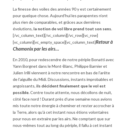
La finesse des voiles des années 90 y est certainement
pour quelque chose. Aujourd’hui les parapentes n’ont
plus rien de comparables, et grâces aux dernières
évolutions,
la notion de vol libre prend tout son sens
.
[/vc_column_text][/vc_column][/vc_row][vc_row]
Retour à
[vc_column][vc_empty_space][vc_column_text]
Chamonix par les airs…
En 2010, pour redescendre de notre périple Bonatti avec
Yann Borgnet dans le Mont-Blanc, Philippe Barnier et
Julien Irilli viennent à notre rencontre en bas de l’arête
de l’aiguille du Midi. Discussions, instants improbables et
angoissants,
ils décident finalement que le vol est
possible
. Contre toute attente, nous décollons de nuit,
côté face nord ! Durant près d’une semaine nous avions
mis toute notre énergie à cheminer et rester accrocher à
la Terre, alors qu’à cet instant nous étions volontaires
pour nous en extraire par les airs. Ne comptant que sur
nous-mêmes tout au long du périple, il fallu à cet instant