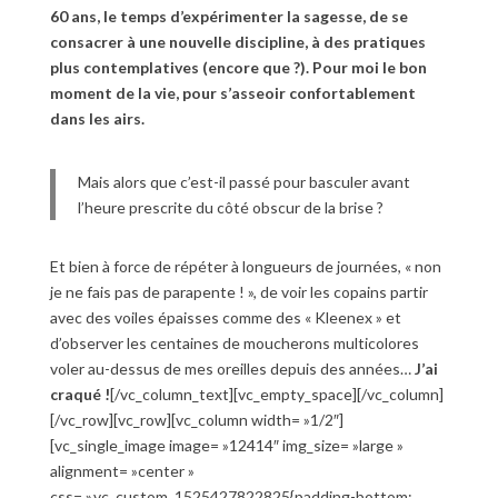
60 ans, le temps d’expérimenter la sagesse, de se
consacrer à une nouvelle discipline, à des pratiques
plus contemplatives (encore que ?). Pour moi le bon
moment de la vie, pour s’asseoir confortablement
dans les airs.
Mais alors que c’est-il passé pour basculer avant
l’heure prescrite du côté obscur de la brise ?
Et bien à force de répéter à longueurs de journées, « non
je ne fais pas de parapente ! », de voir les copains partir
avec des voiles épaisses comme des « Kleenex » et
d’observer les centaines de moucherons multicolores
voler au-dessus de mes oreilles depuis des années…
J’ai
craqué !
[/vc_column_text][vc_empty_space][/vc_column]
[/vc_row][vc_row][vc_column width= »1/2″]
[vc_single_image image= »12414″ img_size= »large »
alignment= »center »
css= ».vc_custom_1525427822825{padding-bottom: