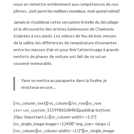
nous en remettre entièrement aux compétences de nos
pilotes…(
soit parmi les meilleurs mondiaux, mais quand même
)!
Jamais je n’oublierai cette sensation irréelle du décollage
et la découverte des artères lumineuses de Chamonix
éclairées à nos pieds. Les odeurs de feu de bois venues
de la vallée, les différences de température étonnantes
entre les masses d’air et pour finir l’atterrissage à grands
renforts de phares de voiture ont fait de ce vol un
souvenir mémorable.
Yann se mettra au parapente dans la foulée, je
résisterai encore…
[/vc_column_text][/vc_column][/vc_row][vc_row
css= ».vc_custom_1519986168483{padding-bottom:
20px !important;} »][vc_column width= »1/2″]
[vc_single_image image= »12408″ img_size= »large »]
[/vc_column][vc_column width= »1/2″][vc_single_image