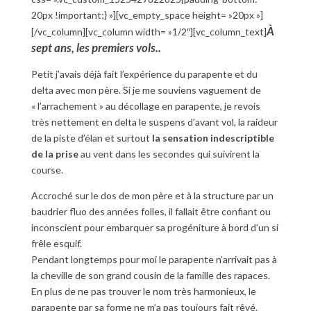
20px !important;} »][vc_empty_space height= »20px »]
À
[/vc_column][vc_column width= »1/2″][vc_column_text]
sept ans, les premiers vols..
Petit j’avais déjà fait l’expérience du parapente et du
delta avec mon père. Si je me souviens vaguement de
« l’arrachement » au décollage en parapente, je revois
très nettement en delta le suspens d’avant vol, la raideur
de la piste d’élan et surtout
la sensation indescriptible
de la prise
au vent dans les secondes qui suivirent la
course.
Accroché sur le dos de mon père et à la structure par un
baudrier fluo des années folles, il fallait être confiant ou
inconscient pour embarquer sa progéniture à bord d’un si
frêle esquif.
Pendant longtemps pour moi le parapente n’arrivait pas à
la cheville de son grand cousin de la famille des rapaces.
En plus de ne pas trouver le nom très harmonieux, le
parapente par sa forme ne m’a pas toujours fait rêvé.