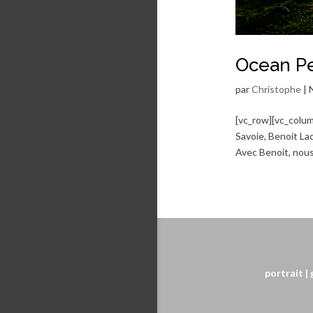
Ocean Pea
par
Christophe
|
[vc_row][vc_column
Savoie, Benoit Lac
Avec Benoit, nous
portrait
|