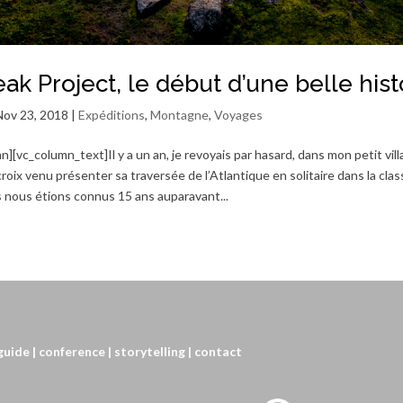
k Project, le début d’une belle hist
Nov 23, 2018
|
Expéditions
,
Montagne
,
Voyages
][vc_column_text]Il y a un an, je revoyais par hasard, dans mon petit vil
roix venu présenter sa traversée de l’Atlantique en solitaire dans la clas
 nous étions connus 15 ans auparavant...
 guide
| conference
| storytelling
| contact