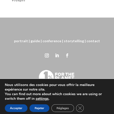
portrait
| guide
| conference
| storytelling
| contact
Nous utilisons des cookies pour vous offrir la meilleure
expérience sur notre site.
You can find out more about which cookies we are using or
© Christophe Dumarest, 2021. All Rights Reserved.
switch them off in
settings
.
Logo & Website:
Hugo Wirth
Fermer la bannière d
Accepter
Rejeter
Réglages